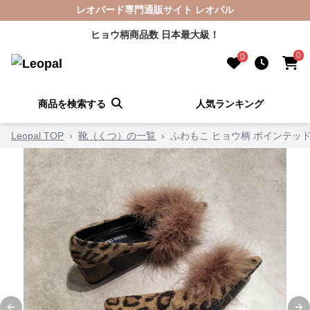
レオパード専門通販サイト レオパル
ヒョウ柄商品数 日本最大級！
0
0
商品を検索する
人気ランキング
Leopal TOP
›
靴（くつ）の一覧
›
ふわもこ ヒョウ柄 ポインテッ