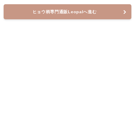
ヒョウ柄専門通販Leopalへ進む