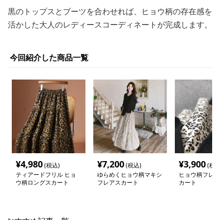
黒のトップスとブーツを合わせれば、ヒョウ柄の存在感を
活かした大人のレディースコーディネートが完成します。
今回紹介した商品一覧
¥
4,980
¥
7,200
¥
3,900
(税込)
(税込)
(税込
ティアードフリル ヒョ
ゆらめくヒョウ柄マキシ
ヒョウ柄フレア
ウ柄ロングスカート
フレアスカート
カート