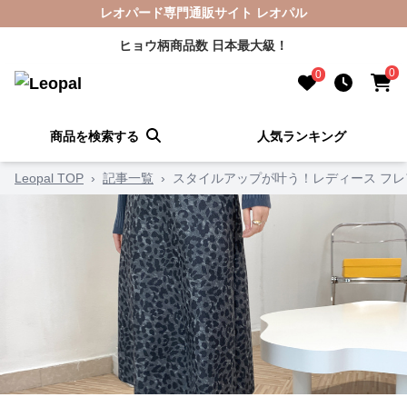
レオパード専門通販サイト レオパル
ヒョウ柄商品数 日本最大級！
0
0
商品を検索する
人気ランキング
Leopal TOP
›
記事一覧
›
スタイルアップが叶う！レディース フレ