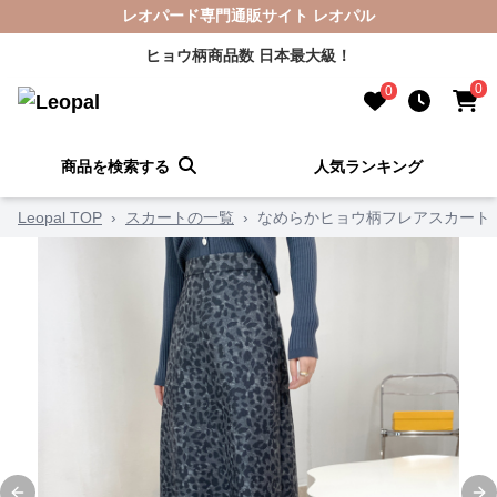
レオパード専門通販サイト レオパル
ヒョウ柄商品数 日本最大級！
0
0
商品を検索する
人気ランキング
Leopal TOP
›
スカートの一覧
›
なめらかヒョウ柄フレアスカート