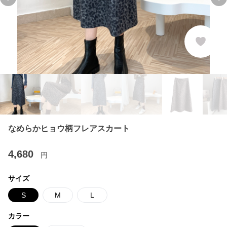
Previous slide
Ne
なめらかヒョウ柄フレアスカート
4,680
円
サイズ
S
M
L
カラー