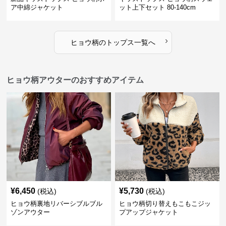
ア中綿ジャケット
ット上下セット 80-140cm
›
ヒョウ柄
の
トップス
一覧へ
ヒョウ柄アウターのおすすめアイテム
¥
6,450
¥
5,730
(税込)
(税込)
ヒョウ柄裏地リバーシブルブル
ヒョウ柄切り替えもこもこジッ
ゾンアウター
プアップジャケット