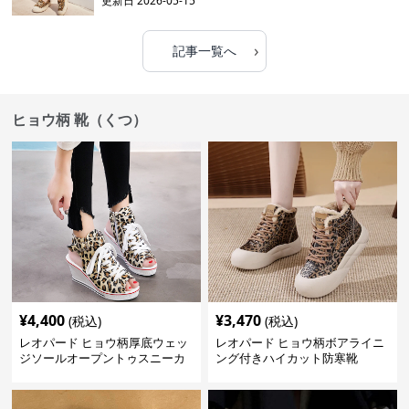
更新日
2026-05-15
›
記事一覧へ
ヒョウ柄 靴（くつ）
¥
4,400
¥
3,470
(税込)
(税込)
レオパード ヒョウ柄厚底ウェッ
レオパード ヒョウ柄ボアライニ
ジソールオープントゥスニーカ
ング付きハイカット防寒靴
ーサンダル