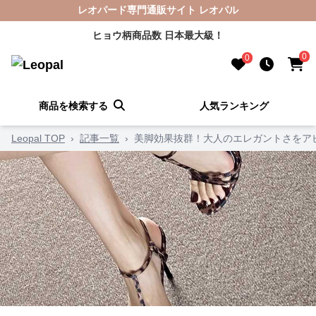
レオパード専門通販サイト レオパル
ヒョウ柄商品数 日本最大級！
0
0
商品を検索する
人気ランキング
Leopal TOP
›
記事一覧
›
美脚効果抜群！大人のエレガントさをア