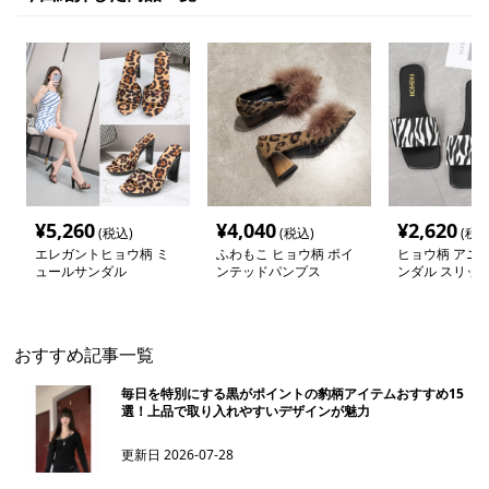
¥
5,260
¥
4,040
¥
2,620
(税込)
(税込)
(税込
エレガントヒョウ柄 ミ
ふわもこ ヒョウ柄 ポイ
ヒョウ柄 アニ
ュールサンダル
ンテッドパンプス
ンダル スリッ
おすすめ記事一覧
毎日を特別にする黒がポイントの豹柄アイテムおすすめ15
選！上品で取り入れやすいデザインが魅力
更新日
2026-07-28