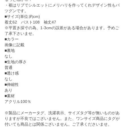
・裾はリブでシルエットにメリハリを作ってくれデザイン性もバ
ツグンです。
■サイズ(単位:約cm)
着丈62 バスト108 袖丈47
※平置き採寸の為、1-3cmの誤差がある場合があります。予めご
了承下さいませ。
■カラー
画像に記載
■裏地
なし
■生地の厚さ
普通
■透け感
なし
■伸縮性
あり
■素材
アクリル100％
※製品にメーカータグ、洗濯表示、サイズタグ等が無いものがあ
りますが不良ではございません。また、ワンサイズ商品にタグが
付いても商品とは関係ございません。ご了承くださいませ。