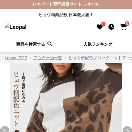
レオパード専門通販サイト レオパル
ヒョウ柄商品数 日本最大級！
0
0
商品を検索する
人気ランキング
Leopal TOP
›
アウターの一覧
›
ヒョウ柄配色ブロックニットアウ