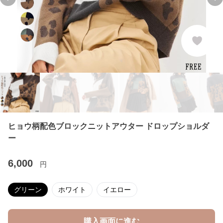
Previous slide
Ne
ヒョウ柄配色ブロックニットアウター ドロップショルダ
ー
6,000
円
グリーン
ホワイト
イエロー
購入画面に進む