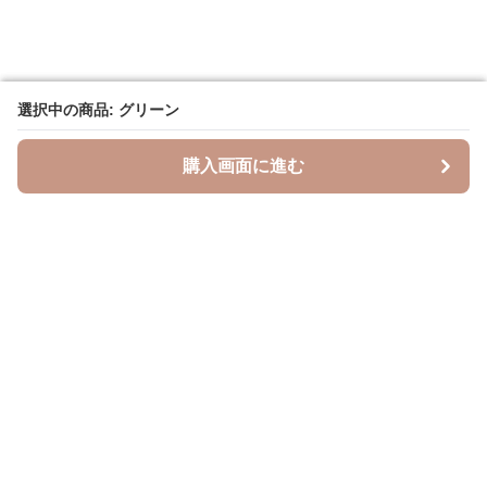
選択中の商品: グリーン
選択中の商品: グリーン
購入画面に進む
購入画面に進む
Leopal
について