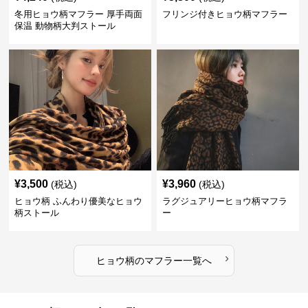
冬用ヒョウ柄マフラー 厚手両面
フリンジ付きヒョウ柄マフラー
保温 動物柄大判ストール
¥
3,500
¥
3,960
(税込)
(税込)
ヒョウ柄 ふんわり優美なヒョウ
ラグジュアリーヒョウ柄マフラ
柄ストール
ー
›
ヒョウ柄
の
マフラー
一覧へ