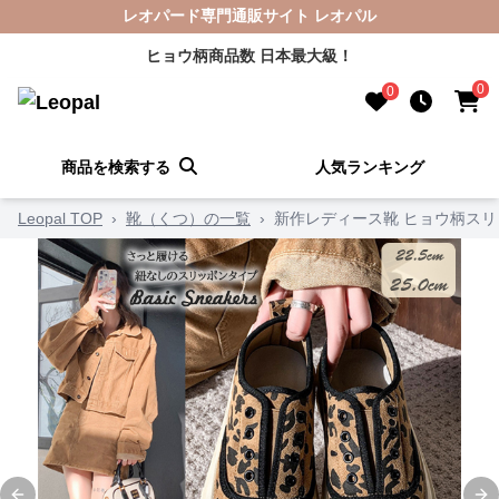
レオパード専門通販サイト レオパル
ヒョウ柄商品数 日本最大級！
0
0
商品を検索する
人気ランキング
Leopal TOP
›
靴（くつ）の一覧
›
新作レディース靴 ヒョウ柄スリ