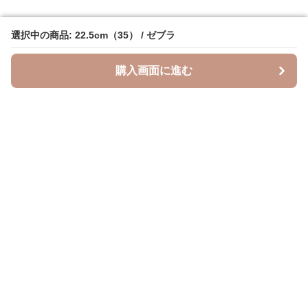
選択中の商品: 22.5cm（35） / ゼブラ
選択中の商品: 22.5cm（35） / ゼブラ
購入画面に進む
購入画面に進む
Leopal
について
会社概要