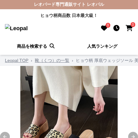
レオパード専門通販サイト レオパル
ヒョウ柄商品数 日本最大級！
0
0
商品を検索する
人気ランキング
Leopal TOP
›
靴（くつ）の一覧
›
ヒョウ柄 厚底ウェッジソール 