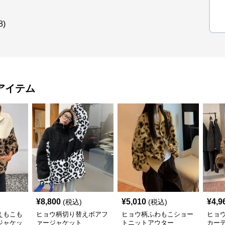
)
アイテム
¥
8,800
¥
5,010
¥
4,9
(税込)
(税込)
えもこも
ヒョウ柄切り替えボアフ
ヒョウ柄ふわもこショー
ヒョ
ジャケッ
ァージャケット
トニットアウター
カー