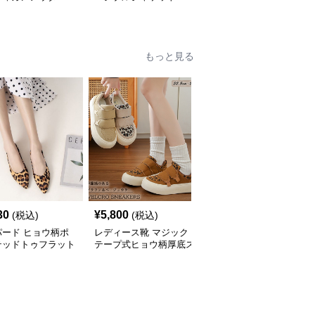
もっと見る
30
¥
5,800
¥
3,600
(税込)
(税込)
(税込)
パード ヒョウ柄ポ
レディース靴 マジック
ヒョウ柄クリア透明ヒー
テッドトゥフラット
テープ式ヒョウ柄厚底ス
ルサンダル靴美脚九セン
ーズ
ニーカー
チ