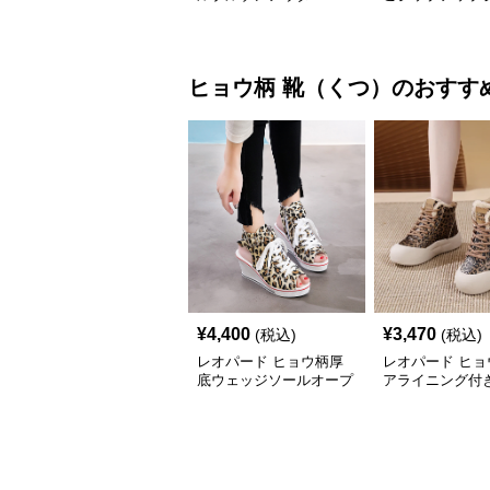
ト
ヒョウ柄
靴（くつ）
のおすす
¥
4,400
¥
3,470
(税込)
(税込)
レオパード ヒョウ柄厚
レオパード ヒョ
底ウェッジソールオープ
アライニング付
ントゥスニーカーサンダ
ット防寒靴
ル