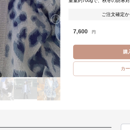
重量約700gで、秋冬の防寒
ご注文確定か
Next slide
7,600
円
購
カー