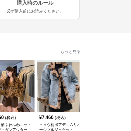
購入時のルール
必ず購入前にお読みください。
もっと見る
60
¥
7,460
¥
5,010
(税込)
(税込)
(税込)
ウ柄ふわふわニット
ヒョウ柄ボアデニムリバ
ヒョウ柄ふわふわフェイ
ディガンアウター
ーシブルジャケット
クファーショートコート