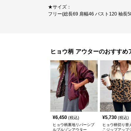
★サイズ：
フリー(総長69 肩幅46 バスト120 袖長58
ヒョウ柄
アウター
のおすすめ
¥
6,450
¥
5,730
(税込)
(税込)
ヒョウ柄裏地リバーシブ
ヒョウ柄切り替
ルブルゾンアウター
こジップアップ