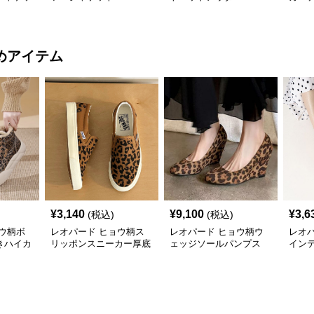
めアイテム
¥
3,140
¥
9,100
¥
3,6
(税込)
(税込)
ウ柄ボ
レオパード ヒョウ柄ス
レオパード ヒョウ柄ウ
レオ
きハイカ
リッポンスニーカー厚底
ェッジソールパンプス
イン
軽量
シュ