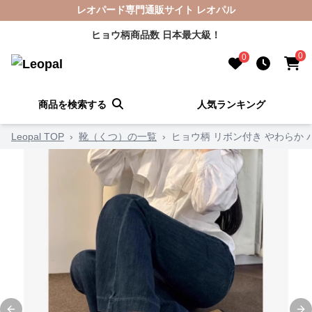
レオパード専門通販サイト レオパル
ヒョウ柄商品数 日本最大級！
0
0
商品を検索する
人気ランキング
Leopal TOP
›
靴（くつ）の一覧
›
ヒョウ柄 リボン付き やわらか