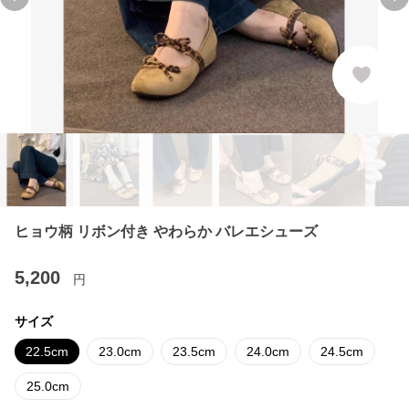
Previous slide
Ne
ヒョウ柄 リボン付き やわらか バレエシューズ
5,200
円
サイズ
22.5cm
23.0cm
23.5cm
24.0cm
24.5cm
25.0cm