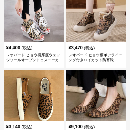
¥
4,400
¥
3,470
(税込)
(税込)
レオパード ヒョウ柄厚底ウェッ
レオパード ヒョウ柄ボアライニ
ジソールオープントゥスニーカ
ング付きハイカット防寒靴
ーサンダル
¥
3,140
¥
9,100
(税込)
(税込)