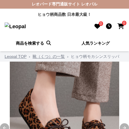
レオパード専門通販サイト レオパル
ヒョウ柄商品数 日本最大級！
0
0
商品を検索する
人気ランキング
Leopal TOP
›
靴（くつ）の一覧
›
ヒョウ柄モカシンスリッパ