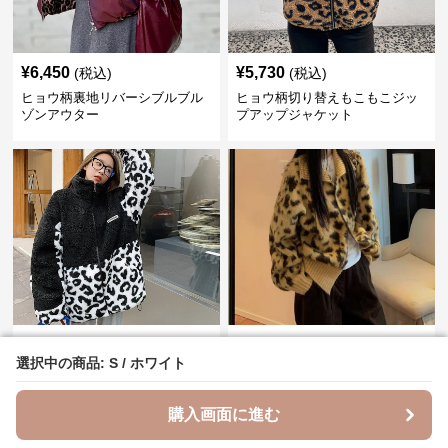
¥
6,450
¥
5,730
(税込)
(税込)
ヒョウ柄裏地リバーシブルブル
ヒョウ柄切り替えもこもこジッ
ゾンアウター
プアップジャケット
¥
8,800
¥
5,010
(税込)
(税込)
選択中の商品: S / ホワイト
選択中の商品: S / ホワイト
ヒョウ柄切り替えボアファージ
ヒョウ柄ふわもこショートニッ
ャケット
トアウター
購入画面に進む
購入画面に進む