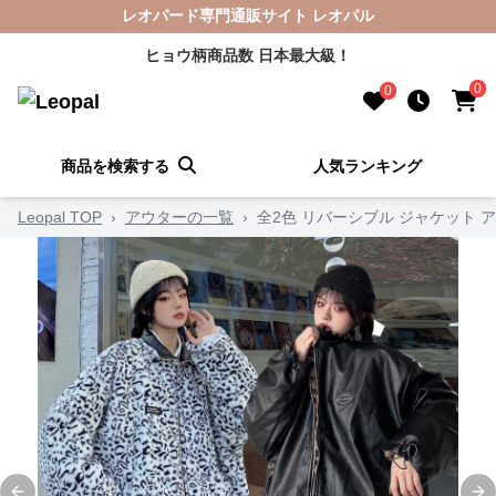
レオパード専門通販サイト レオパル
ヒョウ柄商品数 日本最大級！
0
0
商品を検索する
人気ランキング
Leopal TOP
›
アウターの一覧
›
全2色 リバーシブル ジャケット 