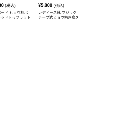
30
¥
5,800
¥
3,600
(税込)
(税込)
(税込)
パード ヒョウ柄ポ
レディース靴 マジック
ヒョウ柄クリア透明ヒー
テッドトゥフラット
テープ式ヒョウ柄厚底ス
ルサンダル靴美脚九セン
ーズ
ニーカー
チ