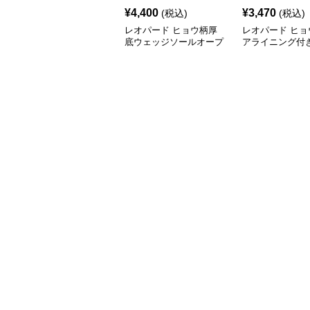
¥
4,400
¥
3,470
(税込)
(税込)
レオパード ヒョウ柄厚
レオパード ヒョ
底ウェッジソールオープ
アライニング付
ントゥスニーカーサンダ
ット防寒靴
ル