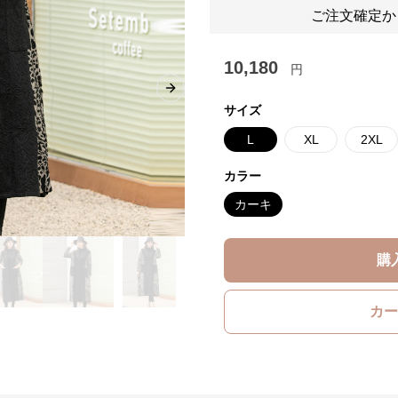
ご注文確定か
10,180
円
Next slide
サイズ
L
XL
2XL
カラー
カーキ
購
カー