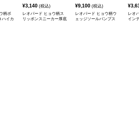
¥
3,140
¥
9,100
¥
3,6
(税込)
(税込)
ウ柄ボ
レオパード ヒョウ柄ス
レオパード ヒョウ柄ウ
レオ
きハイカ
リッポンスニーカー厚底
ェッジソールパンプス
イン
軽量
シュ