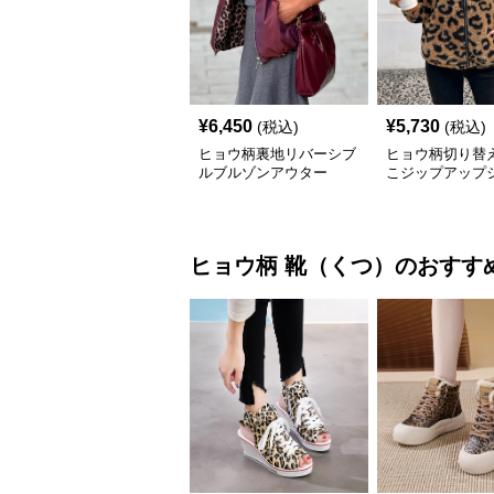
¥
6,450
¥
5,730
(税込)
(税込)
ヒョウ柄裏地リバーシブ
ヒョウ柄切り替
ルブルゾンアウター
こジップアップ
ト
ヒョウ柄
靴（くつ）
のおすす