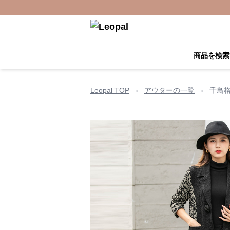
商品を検索
Leopal TOP
›
アウターの一覧
›
千鳥