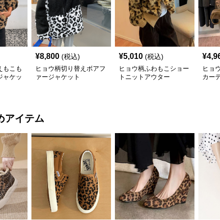
¥
8,800
¥
5,010
¥
4,9
(税込)
(税込)
えもこも
ヒョウ柄切り替えボアフ
ヒョウ柄ふわもこショー
ヒョ
ジャケッ
ァージャケット
トニットアウター
カー
めアイテム