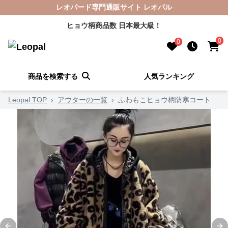
レオパード専門通販サイト レオパル
ヒョウ柄商品数 日本最大級！
0
0
商品を検索する
人気ランキング
Leopal TOP
›
アウターの一覧
›
ふわもこヒョウ柄防寒コート