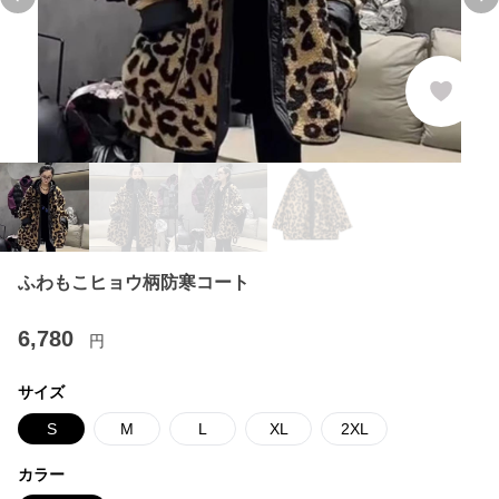
Previous slide
Ne
ふわもこヒョウ柄防寒コート
6,780
円
サイズ
S
M
L
XL
2XL
カラー