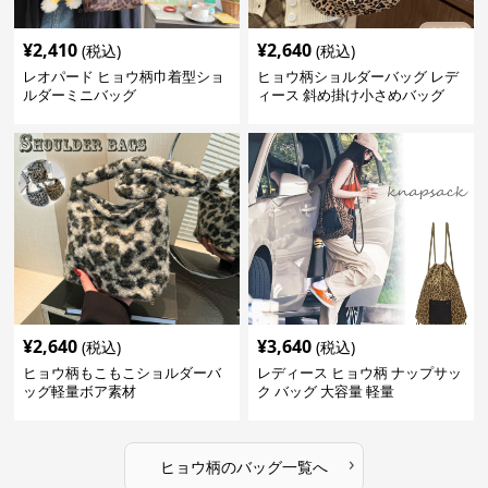
¥
2,410
¥
2,640
(税込)
(税込)
レオパード ヒョウ柄巾着型ショ
ヒョウ柄ショルダーバッグ レデ
ルダーミニバッグ
ィース 斜め掛け小さめバッグ
¥
2,640
¥
3,640
(税込)
(税込)
ヒョウ柄もこもこショルダーバ
レディース ヒョウ柄 ナップサッ
ッグ軽量ボア素材
ク バッグ 大容量 軽量
›
ヒョウ柄
の
バッグ
一覧へ