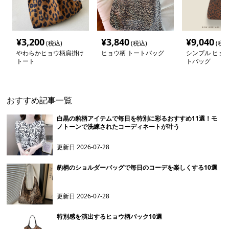
¥
3,200
¥
3,840
¥
9,040
(税込)
(税込)
(税込
やわらかヒョウ柄肩掛け
ヒョウ柄 トートバッグ
シンプル ヒョウ
トート
トバッグ
おすすめ記事一覧
白黒の豹柄アイテムで毎日を特別に彩るおすすめ11選！モ
ノトーンで洗練されたコーディネートが叶う
更新日
2026-07-28
豹柄のショルダーバッグで毎日のコーデを楽しくする10選
更新日
2026-07-28
特別感を演出するヒョウ柄バック10選