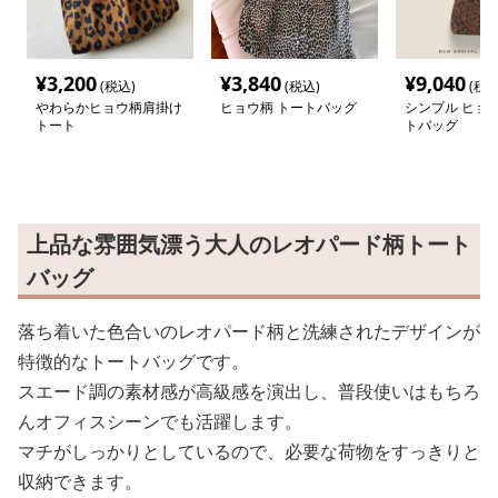
¥
3,200
¥
3,840
¥
9,040
(税込)
(税込)
(税込
やわらかヒョウ柄肩掛け
ヒョウ柄 トートバッグ
シンプル ヒョウ
トート
トバッグ
上品な雰囲気漂う大人のレオパード柄トート
バッグ
落ち着いた色合いのレオパード柄と洗練されたデザインが
特徴的なトートバッグです。
スエード調の素材感が高級感を演出し、普段使いはもちろ
んオフィスシーンでも活躍します。
マチがしっかりとしているので、必要な荷物をすっきりと
収納できます。