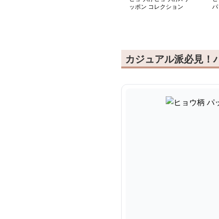
ッポン コレクション
パ
カジュアル派必見！