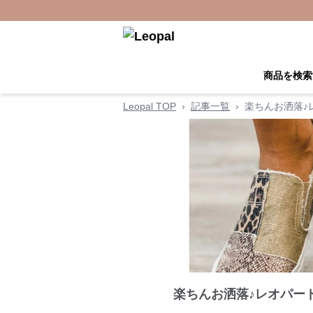
商品を検索
Leopal TOP
›
記事一覧
›
楽ちんお洒落♪
楽ちんお洒落♪レオパー