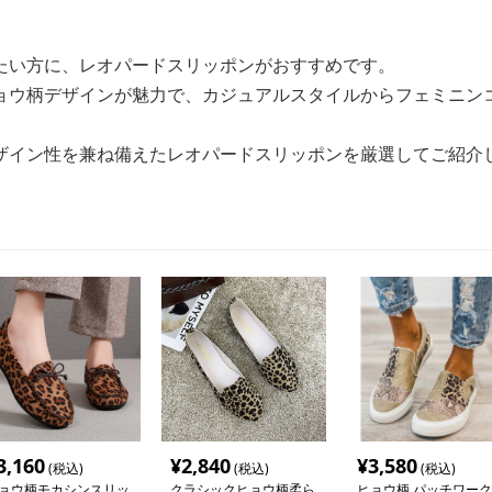
たい方に、レオパードスリッポンがおすすめです。
ョウ柄デザインが魅力で、カジュアルスタイルからフェミニン
ザイン性を兼ね備えたレオパードスリッポンを厳選してご紹介
3,160
¥
2,840
¥
3,580
(税込)
(税込)
(税込)
ョウ柄モカシンスリッ
クラシックヒョウ柄柔ら
ヒョウ柄 パッチワーク