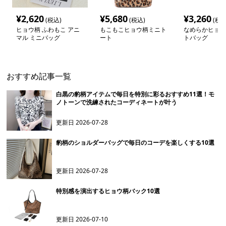
¥
2,620
¥
5,680
¥
3,260
(税込)
(税込)
(税込
ヒョウ柄 ふわもこ アニ
もこもこヒョウ柄ミニト
なめらかヒョウ
マル ミニバッグ
ート
トバッグ
おすすめ記事一覧
白黒の豹柄アイテムで毎日を特別に彩るおすすめ11選！モ
ノトーンで洗練されたコーディネートが叶う
更新日
2026-07-28
豹柄のショルダーバッグで毎日のコーデを楽しくする10選
更新日
2026-07-28
特別感を演出するヒョウ柄バック10選
更新日
2026-07-10