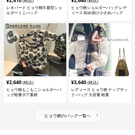
¥
2,410
¥
2,640
(税込)
(税込)
レオパード ヒョウ柄巾着型ショ
ヒョウ柄ショルダーバッグ レデ
ルダーミニバッグ
ィース 斜め掛け小さめバッグ
¥
2,640
¥
3,640
(税込)
(税込)
ヒョウ柄もこもこショルダーバ
レディース ヒョウ柄 ナップサッ
ッグ軽量ボア素材
ク バッグ 大容量 軽量
›
ヒョウ柄
の
バッグ
一覧へ