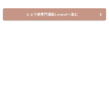
ヒョウ柄専門通販Leopalへ進む