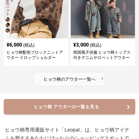
¥
6,000
¥
3,000
(税込)
(税込)
ヒョウ柄配色ブロックニットア
韓国風子供服 ヒョウ柄トップス
ウター ドロップショルダー
付きデニムサロペットアウター
›
ヒョウ柄
の
アウター
一覧へ
ヒョウ柄 アウターの一覧を見る
ヒョウ柄専用通販サイト「Leopal」は、ヒョウ柄アイテ
ムを愛するあなたにぴったりのショッピングスポットで