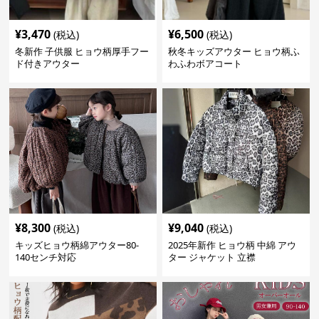
¥
3,470
¥
6,500
(税込)
(税込)
冬新作 子供服 ヒョウ柄厚手フー
秋冬キッズアウター ヒョウ柄ふ
ド付きアウター
わふわボアコート
¥
8,300
¥
9,040
(税込)
(税込)
キッズヒョウ柄綿アウター80-
2025年新作 ヒョウ柄 中綿 アウ
140センチ対応
ター ジャケット 立襟