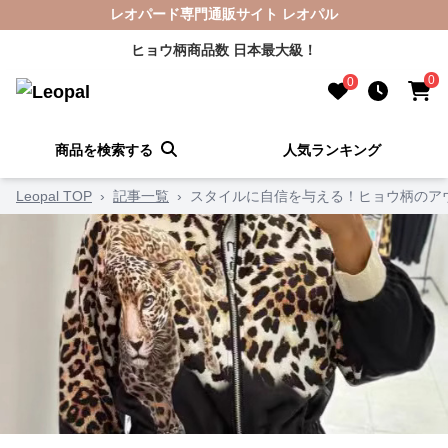
レオパード専門通販サイト レオパル
ヒョウ柄商品数 日本最大級！
0
0
商品を検索する
人気ランキング
Leopal TOP
›
記事一覧
›
スタイルに自信を与える！ヒョウ柄のア