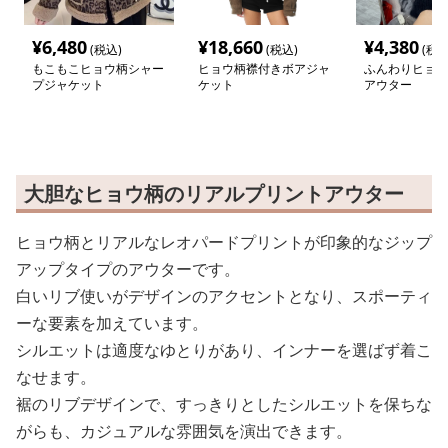
¥
6,480
¥
18,660
¥
4,380
(税込)
(税込)
(税込
もこもこヒョウ柄シャー
ヒョウ柄襟付きボアジャ
ふんわりヒョウ
プジャケット
ケット
アウター
大胆なヒョウ柄のリアルプリントアウター
ヒョウ柄とリアルなレオパードプリントが印象的なジップ
アップタイプのアウターです。
白いリブ使いがデザインのアクセントとなり、スポーティ
ーな要素を加えています。
シルエットは適度なゆとりがあり、インナーを選ばず着こ
なせます。
裾のリブデザインで、すっきりとしたシルエットを保ちな
がらも、カジュアルな雰囲気を演出できます。