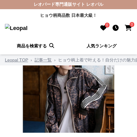
レオパード専門通販サイト レオパル
ヒョウ柄商品数 日本最大級！
0
0
商品を検索する
人気ランキング
Leopal TOP
›
記事一覧
›
ヒョウ柄上着で叶える！自分だけの魅力