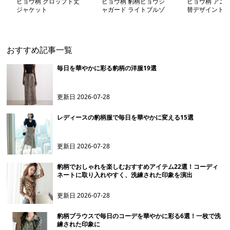
ヒョウ柄 クロップド丈
ヒョウ柄 豹柄ヒョウジ
ヒョウ柄 アニ
ジャケット
ャガード ライトブルゾ
替デザイントッ
ン
おすすめ記事一覧
毎日を華やかに彩る豹柄の洋服19選
更新日
2026-07-28
レディースの豹柄服で毎日を華やかに変える15選
更新日
2026-07-28
豹柄でおしゃれを楽しむおすすめアイテム22選！コーディ
ネートに取り入れやすく、洗練された印象を演出
更新日
2026-07-28
豹柄ブラウスで毎日のコーデを華やかに彩る6選！一枚で洗
練された印象に