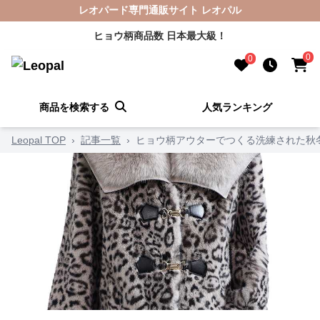
レオパード専門通販サイト レオパル
ヒョウ柄商品数 日本最大級！
0
0
商品を検索する
人気ランキング
Leopal TOP
›
記事一覧
›
ヒョウ柄アウターでつくる洗練された秋