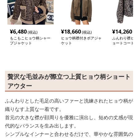
¥
6,480
¥
18,660
¥
14,260
(税込)
(税込)
(税
もこもこヒョウ柄シャー
ヒョウ柄襟付きボアジャ
ふんわり襟ヒョ
プジャケット
ケット
ョートコート
贅沢な毛並みが際立つ上質ヒョウ柄ショート
アウター
ふんわりとした毛足の高いファーと洗練されたヒョウ柄が
織りなす上質な一着です。
首元の大きな襟が顔周りを優雅に演出し、短めの丈感が現
代的なバランスを生み出します。
シンプルなインナーと合わせるだけで、華やかな雰囲気の