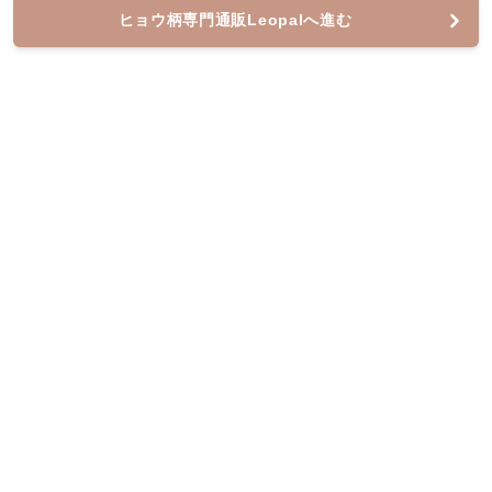
ヒョウ柄専門通販Leopalへ進む