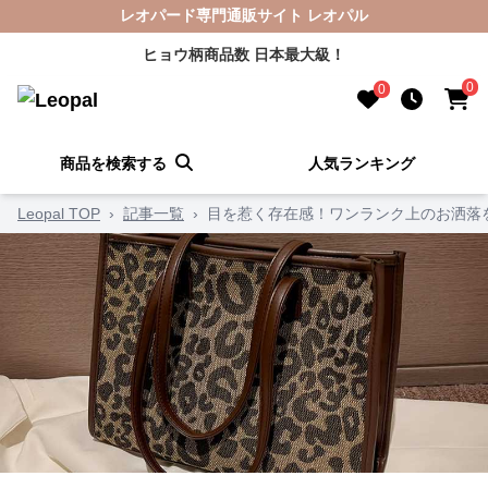
レオパード専門通販サイト レオパル
ヒョウ柄商品数 日本最大級！
0
0
商品を検索する
人気ランキング
Leopal TOP
›
記事一覧
›
目を惹く存在感！ワンランク上のお洒落