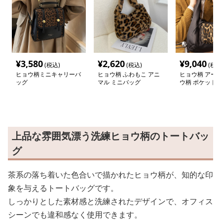
¥
3,580
¥
2,620
¥
9,040
(税込)
(税込)
(税込
ヒョウ柄ミニキャリーバ
ヒョウ柄 ふわもこ アニ
ヒョウ柄 アー
ッグ
マル ミニバッグ
ウ柄 ポケット
ー
上品な雰囲気漂う洗練ヒョウ柄のトートバッ
グ
茶系の落ち着いた色合いで描かれたヒョウ柄が、知的な印
象を与えるトートバッグです。
しっかりとした素材感と洗練されたデザインで、オフィス
シーンでも違和感なく使用できます。