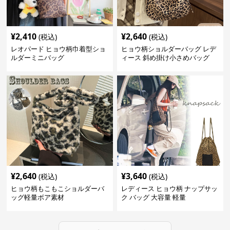
¥
2,410
¥
2,640
(税込)
(税込)
レオパード ヒョウ柄巾着型ショ
ヒョウ柄ショルダーバッグ レデ
ルダーミニバッグ
ィース 斜め掛け小さめバッグ
¥
2,640
¥
3,640
(税込)
(税込)
ヒョウ柄もこもこショルダーバ
レディース ヒョウ柄 ナップサッ
ッグ軽量ボア素材
ク バッグ 大容量 軽量