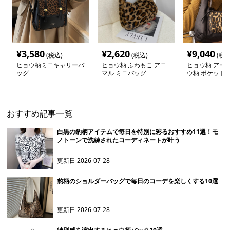
¥
3,580
¥
2,620
¥
9,040
(税込)
(税込)
(税込
ヒョウ柄ミニキャリーバ
ヒョウ柄 ふわもこ アニ
ヒョウ柄 アー
ッグ
マル ミニバッグ
ウ柄 ポケット
ー
おすすめ記事一覧
白黒の豹柄アイテムで毎日を特別に彩るおすすめ11選！モ
ノトーンで洗練されたコーディネートが叶う
更新日
2026-07-28
豹柄のショルダーバッグで毎日のコーデを楽しくする10選
更新日
2026-07-28