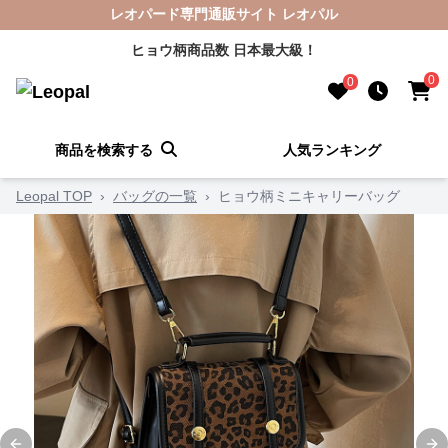
レオパード専門通販サイト レオパル
ヒョウ柄商品数 日本最大級！
0
0
商品を検索する
人気ランキング
Leopal TOP
›
バッグの一覧
›
ヒョウ柄ミニキャリーバッグ