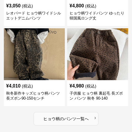
¥
3,050
¥
4,800
(税込)
(税込)
レオパード ヒョウ柄ワイドシル
ヒョウ柄ワイドパンツ ゆったり
エットデニムパンツ
韓国風ロング丈
¥
4,010
¥
4,980
(税込)
(税込)
秋冬新作キッズヒョウ柄パンツ
子供服 ヒョウ柄 裏起毛 長ズボ
長ズボン90-150センチ
ン パンツ 秋冬 90-140
›
ヒョウ柄
の
パンツ
一覧へ