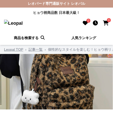
レオパード専門通販サイト レオパル
ヒョウ柄商品数 日本最大級！
0
0
商品を検索する
人気ランキング
Leopal TOP
›
記事一覧
›
個性的なスタイルを楽しむ！ヒョウ柄リ