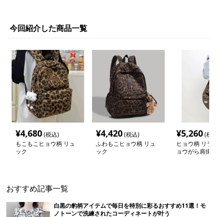
今回紹介した商品一覧
¥
4,680
¥
4,420
¥
5,260
(税込)
(税込)
(税込
もこもこヒョウ柄 リュ
ふわもこヒョウ柄 リュ
ヒョウ柄 リラ
ック
ック
ョウがら肩掛け
おすすめ記事一覧
白黒の豹柄アイテムで毎日を特別に彩るおすすめ11選！モ
ノトーンで洗練されたコーディネートが叶う