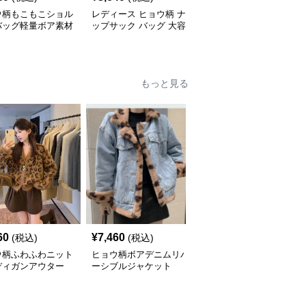
ウ柄もこもこショル
レディース ヒョウ柄 ナ
ヒョウ柄 豹柄リバーシ
バッグ軽量ボア素材
ップサック バッグ 大容
ブルトートバッグ ショ
量 軽量
ルダー対応
もっと見る
60
¥
7,460
¥
5,010
(税込)
(税込)
(税込)
ウ柄ふわふわニット
ヒョウ柄ボアデニムリバ
ヒョウ柄ふわふわフェイ
ディガンアウター
ーシブルジャケット
クファーショートコート