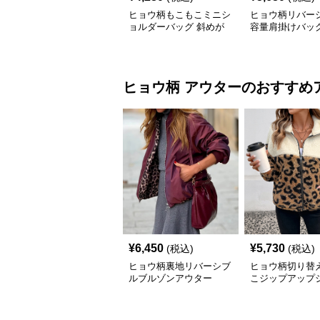
ヒョウ柄もこもこミニシ
ヒョウ柄リバー
ョルダーバッグ 斜めが
容量肩掛けバッ
け レディース
ヒョウ柄
アウター
のおすすめ
¥
6,450
¥
5,730
(税込)
(税込)
ヒョウ柄裏地リバーシブ
ヒョウ柄切り替
ルブルゾンアウター
こジップアップ
ト