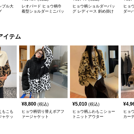
シブル大
レオパード ヒョウ柄巾
ヒョウ柄ショルダーバッ
ヒョ
グ
着型ショルダーミニバッ
グ レディース 斜め掛け
ダー
グ
小さめバッグ
アイテム
¥
8,800
¥
5,010
¥
4,9
(税込)
(税込)
えもこも
ヒョウ柄切り替えボアフ
ヒョウ柄ふわもこショー
ヒョ
ジャケッ
ァージャケット
トニットアウター
カー