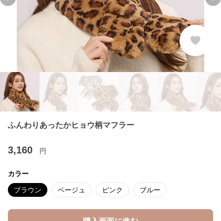
Previous slide
Ne
ふんわりあったかヒョウ柄マフラー
3,160
円
カラー
ブラウン
ベージュ
ピンク
ブルー