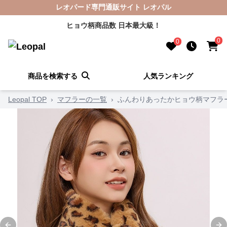
レオパード専門通販サイト レオパル
ヒョウ柄商品数 日本最大級！
0
0
商品を検索する
人気ランキング
Leopal TOP
›
マフラーの一覧
›
ふんわりあったかヒョウ柄マフラ