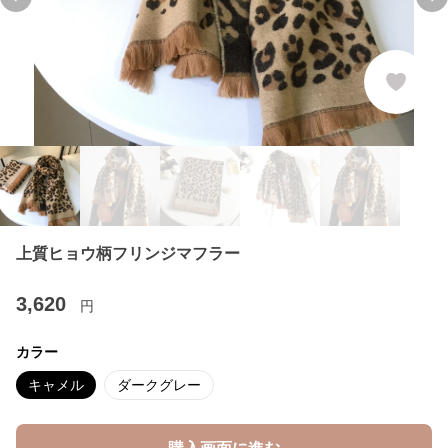
Previous slide
Ne
上質ヒョウ柄フリンジマフラー
3,620
円
カラー
キャメル
ダークグレー