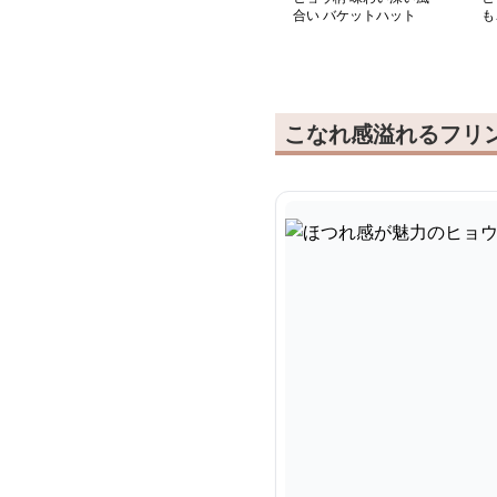
合い バケットハット
も
こなれ感溢れるフリ