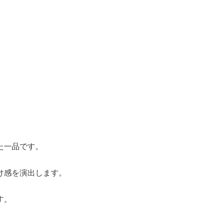
た一品です。
け感を演出します。
す。