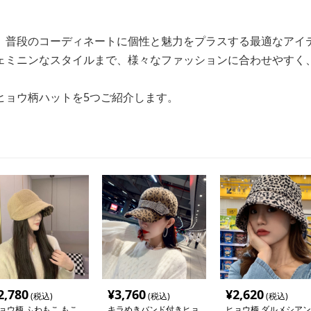
、普段のコーディネートに個性と魅力をプラスする最適なアイ
ェミニンなスタイルまで、様々なファッションに合わせやすく
。
ヒョウ柄ハットを5つご紹介します。
2,780
¥
3,760
¥
2,620
(税込)
(税込)
(税込)
ョウ柄 ふわもこ もこ
キラめきバンド付きヒョ
ヒョウ柄 ダルメシアン