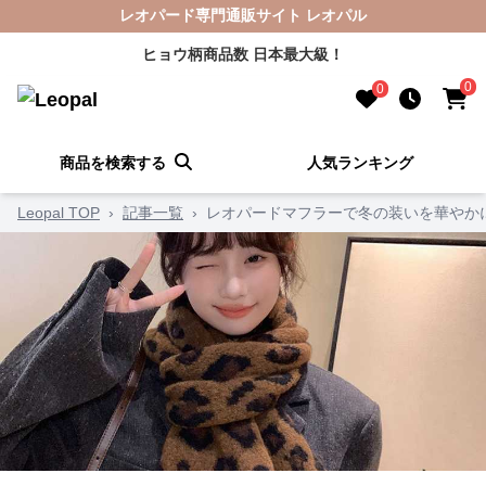
レオパード専門通販サイト レオパル
ヒョウ柄商品数 日本最大級！
0
0
商品を検索する
人気ランキング
Leopal TOP
›
記事一覧
›
レオパードマフラーで冬の装いを華やかに