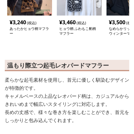
¥
3,240
¥
3,460
¥
3,500
(税込)
(税込)
(税込
あったかヒョウ柄マフラ
ヒョウ柄 ふわもこ豹柄
なめらかリッチ
ー
マフラー
ウィンターマフ
温もり際立つ起毛レオパードマフラー
柔らかな起毛素材を使用し、首元に優しく馴染むデザイン
が特徴的です。
キャメルベースの上品なレオパード柄は、カジュアルから
きれいめまで幅広いスタイリングに対応します。
長めの丈感で、様々な巻き方を楽しむことができ、首元を
しっかりと包み込んでくれます。