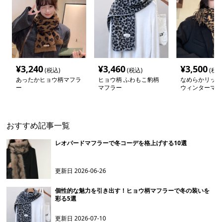
¥
3,240
¥
3,460
¥
3,500
(税込)
(税込)
(税込
あったかヒョウ柄マフラ
ヒョウ柄 ふわもこ豹柄
なめらかリッチ
ー
マフラー
ウィンターマフ
おすすめ記事一覧
レオパードマフラーで冬コーデを格上げする10選
更新日
2026-06-26
個性的な魅力を引き出す！ヒョウ柄マフラーで冬の装いを
彩る5選
更新日
2026-07-10