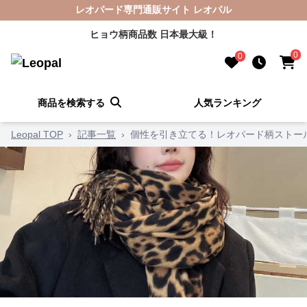
レオパード専門通販サイト レオパル
ヒョウ柄商品数 日本最大級！
0
0
商品を検索する
人気ランキング
Leopal TOP
›
記事一覧
›
個性を引き立てる！レオパード柄ストー