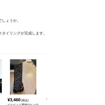
でしょうか。
スタイリングが完成します。
¥
3,460
¥
4,480
¥
5,240
(税込)
(税込)
(税込
ベルベット素材のヒョウ
リラックスしたフィット
ヒョウ柄ワイド