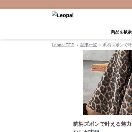
商品を検索
Leopal TOP
›
記事一覧
›
豹柄ズボンで叶
豹柄ズボンで叶える魅力