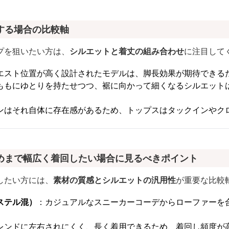
する場合の比較軸
プを狙いたい方は、
シルエットと着丈の組み合わせ
に注目して
エスト位置が高く設計されたモデルは、脚長効果が期待できる
ももにゆとりを持たせつつ、裾に向かって細くなるシルエット
ンはそれ自体に存在感があるため、トップスはタックインやク
めまで幅広く着回したい場合に見るべきポイント
したい方には、
素材の質感とシルエットの汎用性
が重要な比較
ステル混）
：カジュアルなスニーカーコーデからローファーを
レンドに左右されにくく、長く着用できるため、着回し頻度が