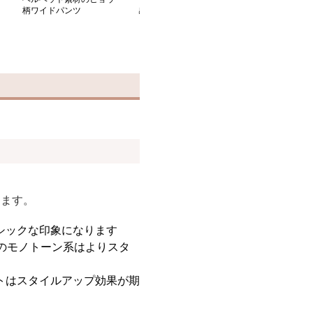
柄ワイドパンツ
感で、デイリーユースに
伸縮性抜群 お
も最適な豹柄ワイドパン
ジュアル
ツ
ります。
シックな印象になります
のモノトーン系はよりスタ
トはスタイルアップ効果が期