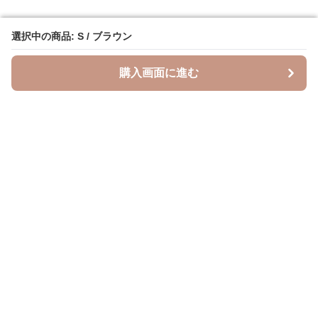
選択中の商品: S / ブラウン
選択中の商品: S / ブラウン
購入画面に進む
購入画面に進む
Leopal
について
会社概要