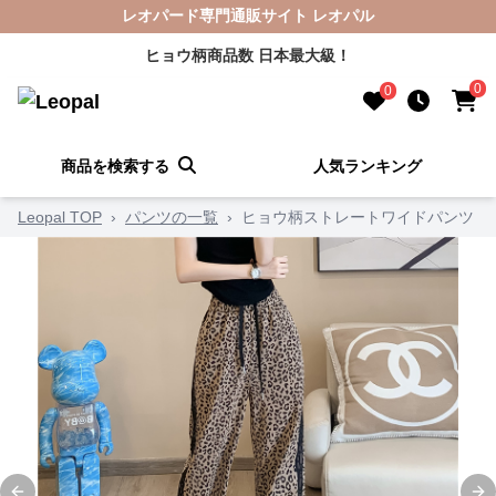
レオパード専門通販サイト レオパル
ヒョウ柄商品数 日本最大級！
0
0
商品を検索する
人気ランキング
Leopal TOP
›
パンツの一覧
›
ヒョウ柄ストレートワイドパンツ