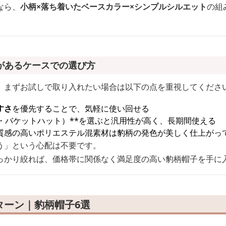
なら、
小柄×落ち着いたベースカラー×シンプルシルエット
の組
があるケースでの選び方
、まずお試しで取り入れたい場合は以下の点を重視してくださ
すさ
を優先することで、気軽に使い回せる
・バケットハット）**を選ぶと汎用性が高く、長期間使える
質感の高いポリエステル混素材は豹柄の発色が美しく仕上がっ
う」という心配は不要です。
っかり絞れば、価格帯に関係なく満足度の高い豹柄帽子を手に
ターン｜豹柄帽子6選