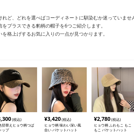
けれど、どれを選べばコーディネートに馴染むか迷っていませ
信をプラスできる豹柄の帽子を6つご紹介します。
いを格上げするお気に入りの一点が見つかります。
3,300
¥
3,420
¥
2,780
(税込)
(税込)
(税込)
色切替えヒョウ柄つば
ヒョウ柄 味わい深い風
ヒョウ柄 ふわもこ もこ
ャップ
合い バケットハット
もこ バケットハット