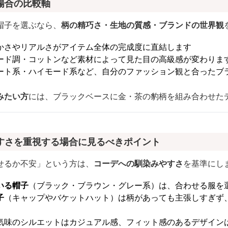
場合の比較軸
帽子を選ぶなら、
柄の精巧さ・生地の質感・ブランドの世界観
かさやリアルさがアイテム全体の完成度に直結します
ード調・コットンなど素材によって見た目の高級感が変わりま
ート系・ハイモード系など、自分のファッション観と合ったブ
みたい方
には、ブラックベースに金・茶の豹柄を組み合わせた
すさを重視する場合に見るべきポイント
せるか不安」という方は、
コーデへの馴染みやすさ
を基準にし
いる帽子
（ブラック・ブラウン・グレー系）は、合わせる服を
子
（キャップやバケットハット）は柄があっても主張しすぎず
気味のシルエットはカジュアル感、フィット感のあるデザイン