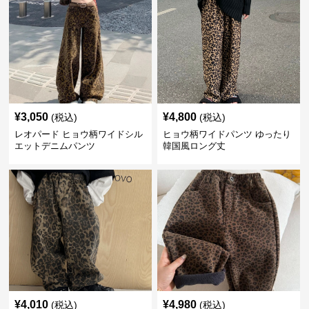
¥
3,050
¥
4,800
(税込)
(税込)
レオパード ヒョウ柄ワイドシル
ヒョウ柄ワイドパンツ ゆったり
エットデニムパンツ
韓国風ロング丈
¥
4,010
¥
4,980
(税込)
(税込)