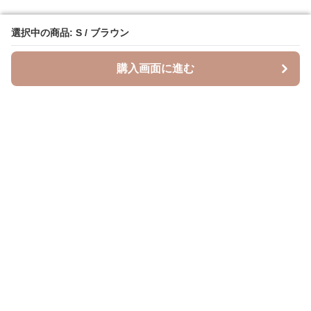
選択中の商品: S / ブラウン
選択中の商品: S / ブラウン
購入画面に進む
購入画面に進む
Leopal
について
会社概要