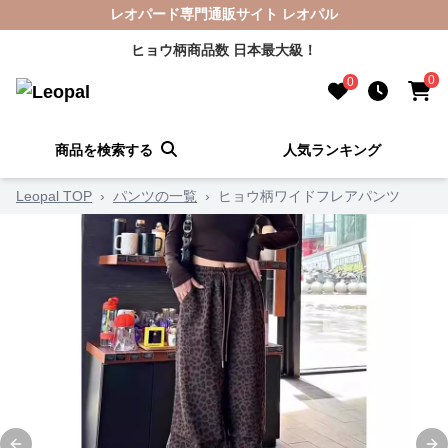
レオパード専門通販サイト レオパル
ヒョウ柄商品数 日本最大級！
0
0
商品を検索する
人気ランキング
Leopal TOP
›
パンツの一覧
›
ヒョウ柄ワイドフレアパンツ