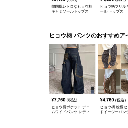
韓国風レトロなヒョウ柄
ヒョウ柄フリル
キャミソールトップス
ール トップス
ヒョウ柄
パンツ
のおすすめア
¥
7,760
¥
4,760
(税込)
(税込)
ヒョウ柄ポケット デニ
ヒョウ柄 総柄セ
ムワイドパンツ レディ
ドイージーパン
ース