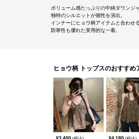
ボリューム感たっぷりの中綿ダウンジ
独特のシルエットが個性を演出。
インナーにヒョウ柄アイテムと合わせ
防寒性も優れた実用的な一着。
ヒョウ柄
トップス
のおすすめ
¥
3,400
¥
4,180
(税込)
(税込)