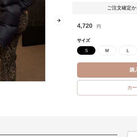
ご注文確定か
Next slide
4,720
円
サイズ
S
M
L
購
カー