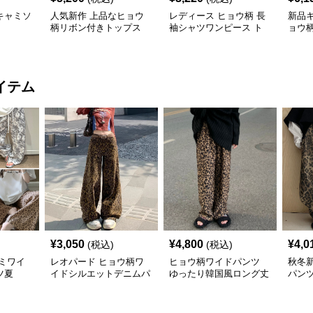
キャミソ
人気新作 上品なヒョウ
レディース ヒョウ柄 長
新品
柄リボン付きトップス
袖シャツワンピース ト
ョウ
ップス
ト
イテム
¥
3,050
¥
4,800
¥
4,0
(税込)
(税込)
ミワイ
レオパード ヒョウ柄ワ
ヒョウ柄ワイドパンツ
秋冬
ツ夏
イドシルエットデニムパ
ゆったり韓国風ロング丈
パンツ
ンツ
ンチ