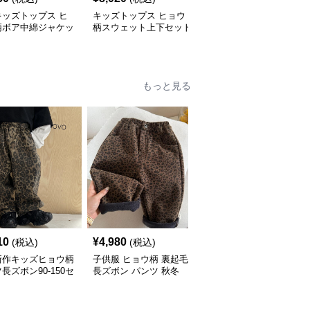
キッズトップス ヒ
キッズトップス ヒョウ
大人可愛いヒョウ柄ニッ
柄ボア中綿ジャケッ
柄スウェット上下セット
トトップス ゆったり丸
80-140cm
首セーター
もっと見る
10
¥
4,980
¥
5,420
(税込)
(税込)
(税込)
新作キッズヒョウ柄
子供服 ヒョウ柄 裏起毛
子供服 ヒョウ柄デニム
長ズボン90-150セ
長ズボン パンツ 秋冬
パンツ ワイドロング 90-
90-140
160センチ