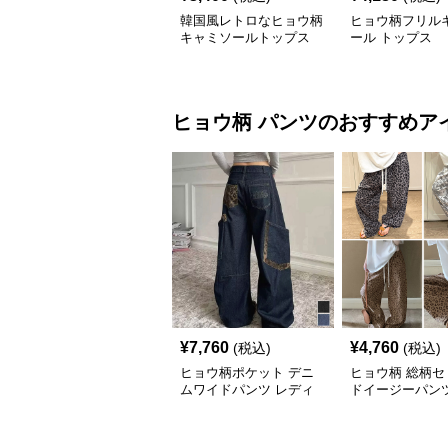
韓国風レトロなヒョウ柄
ヒョウ柄フリル
キャミソールトップス
ール トップス
ヒョウ柄
パンツ
のおすすめア
¥
7,760
¥
4,760
(税込)
(税込)
ヒョウ柄ポケット デニ
ヒョウ柄 総柄セ
ムワイドパンツ レディ
ドイージーパン
ース