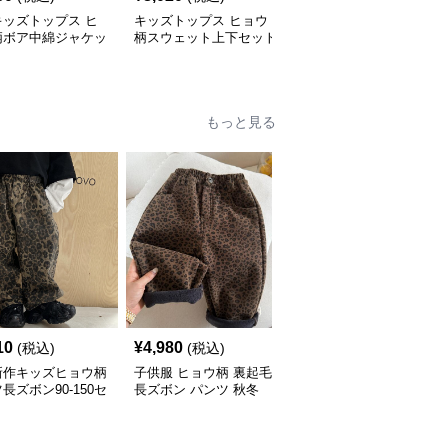
キッズトップス ヒ
キッズトップス ヒョウ
大人可愛いヒョウ柄ニッ
柄ボア中綿ジャケッ
柄スウェット上下セット
トトップス ゆったり丸
80-140cm
首セーター
もっと見る
10
¥
4,980
¥
5,420
(税込)
(税込)
(税込)
新作キッズヒョウ柄
子供服 ヒョウ柄 裏起毛
子供服 ヒョウ柄デニム
長ズボン90-150セ
長ズボン パンツ 秋冬
パンツ ワイドロング 90-
90-140
160センチ