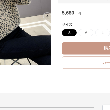
5,680
円
Next slide
サイズ
S
M
L
購
カー