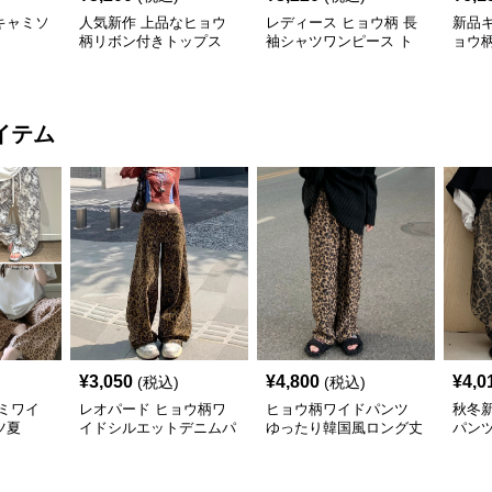
キャミソ
人気新作 上品なヒョウ
レディース ヒョウ柄 長
新品
柄リボン付きトップス
袖シャツワンピース ト
ョウ
ップス
ト
イテム
¥
3,050
¥
4,800
¥
4,0
(税込)
(税込)
ミワイ
レオパード ヒョウ柄ワ
ヒョウ柄ワイドパンツ
秋冬
ツ夏
イドシルエットデニムパ
ゆったり韓国風ロング丈
パンツ
ンツ
ンチ