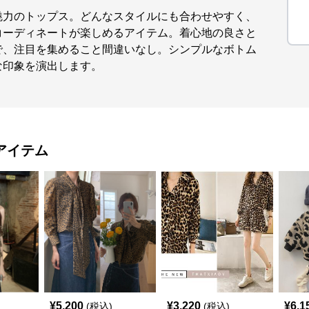
魅力のトップス。どんなスタイルにも合わせやすく、
コーディネートが楽しめるアイテム。着心地の良さと
で、注目を集めること間違いなし。シンプルなボトム
な印象を演出します。
アイテム
¥
5,200
¥
3,220
¥
6,1
(税込)
(税込)