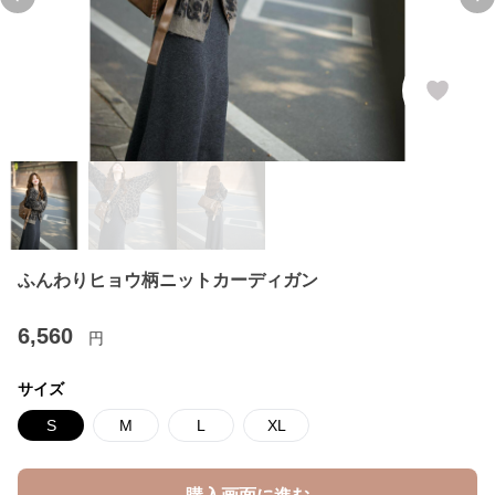
Previous slide
Ne
ふんわりヒョウ柄ニットカーディガン
6,560
円
サイズ
S
M
L
XL