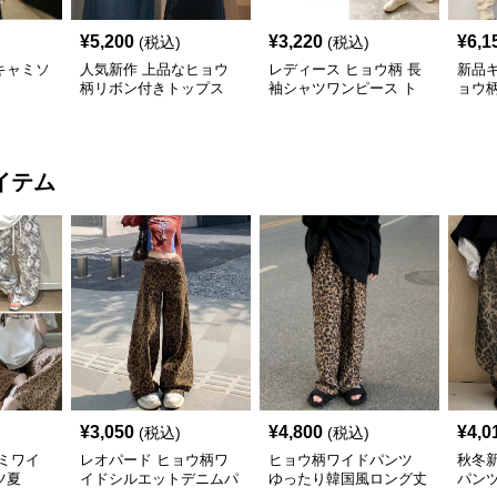
¥
5,200
¥
3,220
¥
6,1
(税込)
(税込)
キャミソ
人気新作 上品なヒョウ
レディース ヒョウ柄 長
新品
柄リボン付きトップス
袖シャツワンピース ト
ョウ
ップス
ト
イテム
¥
3,050
¥
4,800
¥
4,0
(税込)
(税込)
ミワイ
レオパード ヒョウ柄ワ
ヒョウ柄ワイドパンツ
秋冬
ツ夏
イドシルエットデニムパ
ゆったり韓国風ロング丈
パンツ