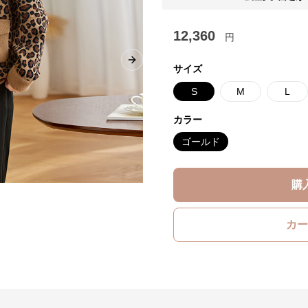
12,360
円
Next slide
サイズ
S
M
L
カラー
ゴールド
購
カー