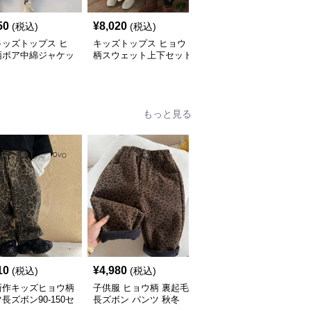
50
¥
8,020
¥
5,440
(税込)
(税込)
(税込)
キッズトップス ヒ
キッズトップス ヒョウ
大人可愛いヒョウ柄ニッ
柄ボア中綿ジャケッ
柄スウェット上下セット
トトップス ゆったり丸
80-140cm
首セーター
もっと見る
10
¥
4,980
¥
5,420
(税込)
(税込)
(税込)
新作キッズヒョウ柄
子供服 ヒョウ柄 裏起毛
子供服 ヒョウ柄デニム
長ズボン90-150セ
長ズボン パンツ 秋冬
パンツ ワイドロング 90-