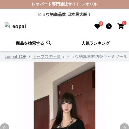
レオパード専門通販サイト レオパル
ヒョウ柄商品数 日本最大級！
0
0
商品を検索する
人気ランキング
Leopal TOP
›
トップスの一覧
›
ヒョウ柄異素材切替キャミソール