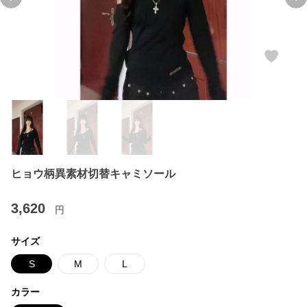
Previous slide
Ne
ヒョウ柄異素材切替キャミソール
3,620
円
サイズ
S
M
L
カラー