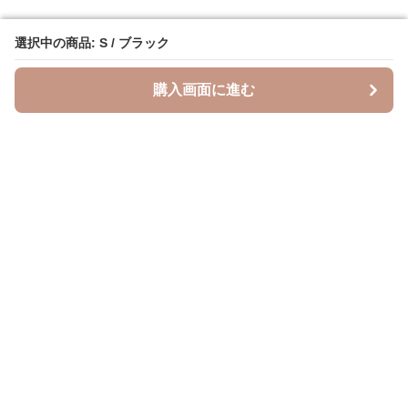
選択中の商品: S / ブラック
選択中の商品: S / ブラック
購入画面に進む
購入画面に進む
Leopal
について
会社概要