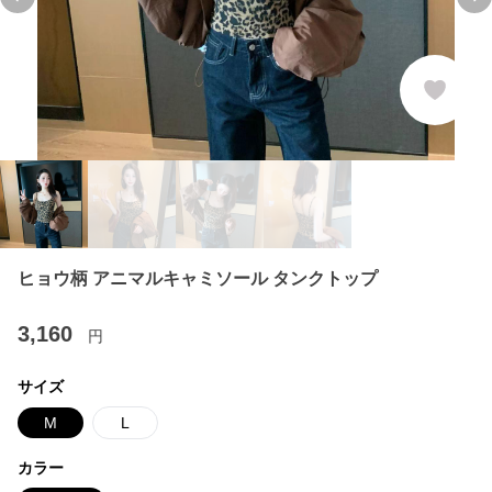
Previous slide
Ne
ヒョウ柄 アニマルキャミソール タンクトップ
3,160
円
サイズ
M
L
カラー