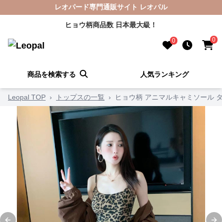
レオパード専門通販サイト レオパル
ヒョウ柄商品数 日本最大級！
0
0
商品を検索する
人気ランキング
Leopal TOP
›
トップスの一覧
›
ヒョウ柄 アニマルキャミソール 