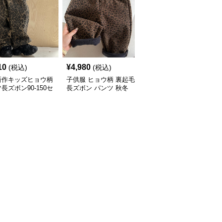
10
¥
4,980
¥
5,420
(税込)
(税込)
(税込)
新作キッズヒョウ柄
子供服 ヒョウ柄 裏起毛
子供服 ヒョウ柄デニム
長ズボン90-150セ
長ズボン パンツ 秋冬
パンツ ワイドロング 90-
90-140
160センチ