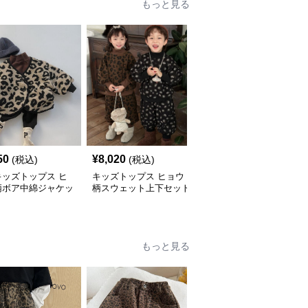
もっと見る
50
¥
8,020
¥
5,440
(税込)
(税込)
(税込)
キッズトップス ヒ
キッズトップス ヒョウ
大人可愛いヒョウ柄ニッ
柄ボア中綿ジャケッ
柄スウェット上下セット
トトップス ゆったり丸
80-140cm
首セーター
もっと見る