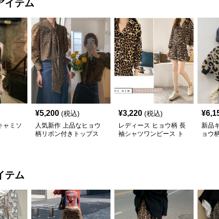
アイテム
¥
5,200
¥
3,220
¥
6,1
(税込)
(税込)
キャミソ
人気新作 上品なヒョウ
レディース ヒョウ柄 長
新品
柄リボン付きトップス
袖シャツワンピース ト
ョウ
ップス
ト
イテム