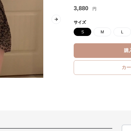
3,880
円
Next slide
サイズ
S
M
L
購
カー