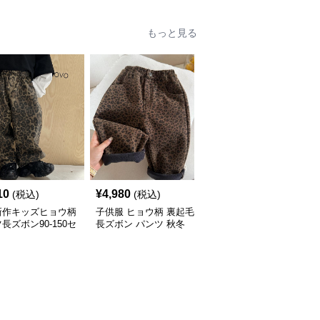
もっと見る
10
¥
4,980
¥
5,420
(税込)
(税込)
(税込)
新作キッズヒョウ柄
子供服 ヒョウ柄 裏起毛
子供服 ヒョウ柄デニム
長ズボン90-150セ
長ズボン パンツ 秋冬
パンツ ワイドロング 90-
90-140
160センチ