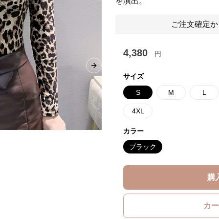
を演出。
ご注文確定か
4,380
円
Next slide
サイズ
S
M
L
4XL
カラー
ブラック
購
カー