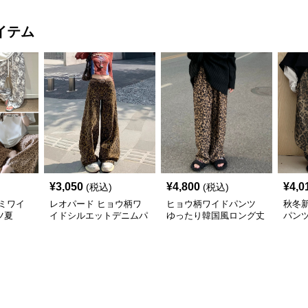
イテム
¥
3,050
¥
4,800
¥
4,0
(税込)
(税込)
ミワイ
レオパード ヒョウ柄ワ
ヒョウ柄ワイドパンツ
秋冬
ツ夏
イドシルエットデニムパ
ゆったり韓国風ロング丈
パンツ
ンツ
ンチ