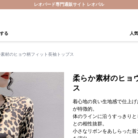
レオパード専門通販サイト レオパル
する
人
か素材のヒョウ柄フィット長袖トップス
柔らか素材のヒョ
ス
着心地の良い生地感で仕上げ
が特徴的。
体のラインに沿うすっきりと
との相性抜群。
小さなリボンをあしらった首