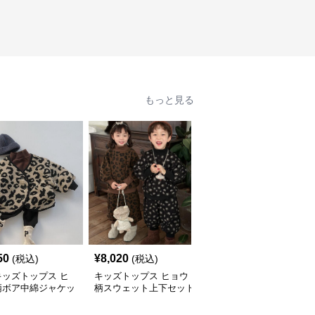
もっと見る
50
¥
8,020
¥
5,440
(税込)
(税込)
(税込)
キッズトップス ヒ
キッズトップス ヒョウ
大人可愛いヒョウ柄ニッ
柄ボア中綿ジャケッ
柄スウェット上下セット
トトップス ゆったり丸
80-140cm
首セーター