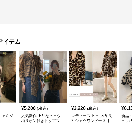
アイテム
¥
5,200
¥
3,220
¥
6,1
(税込)
(税込)
キャミソ
人気新作 上品なヒョウ
レディース ヒョウ柄 長
新品
柄リボン付きトップス
袖シャツワンピース ト
ョウ
ップス
ト