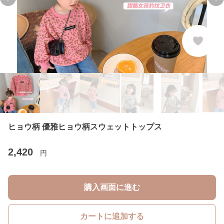
Previous slide
Ne
ヒョウ柄 優雅ヒョウ柄スウェットトップス
2,420
円
購入画面に進む
カートに追加する