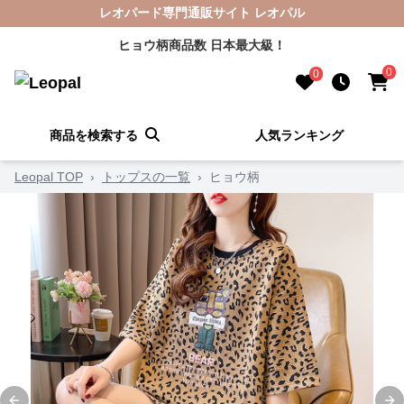
レオパード専門通販サイト レオパル
ヒョウ柄商品数 日本最大級！
0
0
商品を検索する
人気ランキング
Leopal TOP
›
トップスの一覧
›
ヒョウ柄