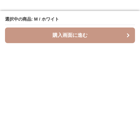
選択中の商品: M / ホワイト
選択中の商品: M / ホワイト
購入画面に進む
購入画面に進む
Leopal
について
会社概要