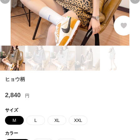
Previous slide
Ne
ヒョウ柄
2,840
円
サイズ
M
L
XL
XXL
カラー