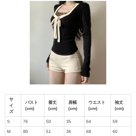
サ
バスト
着丈
肩幅
ウエスト
袖丈
イ
(cm)
(cm)
(cm)
(cm)
(cm)
ズ
S
76
50
35
64
59
M
80
51
36
68
60