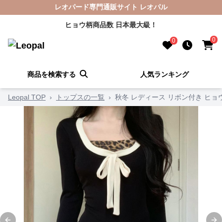
レオパード専門通販サイト レオパル
ヒョウ柄商品数 日本最大級！
0
0
商品を検索する
人気ランキング
Leopal TOP
›
トップスの一覧
›
秋冬 レディース リボン付き ヒョ