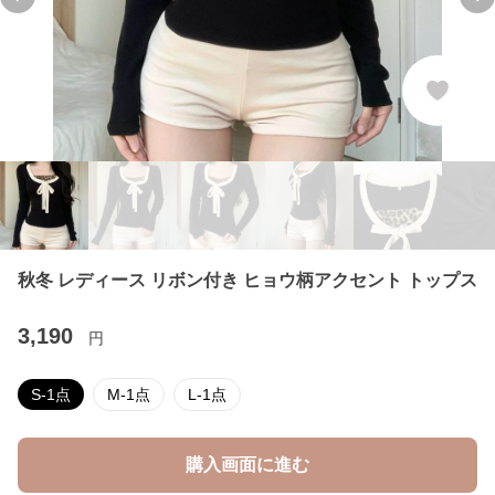
Previous slide
Ne
秋冬 レディース リボン付き ヒョウ柄アクセント トップス
3,190
円
S-1点
M-1点
L-1点
購入画面に進む