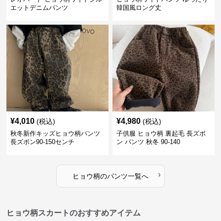
エットデニムパンツ
韓国風ロング丈
¥
4,010
¥
4,980
(税込)
(税込)
秋冬新作キッズヒョウ柄パンツ
子供服 ヒョウ柄 裏起毛 長ズボ
長ズボン90-150センチ
ン パンツ 秋冬 90-140
›
ヒョウ柄
の
パンツ
一覧へ
ヒョウ柄スカートのおすすめアイテム