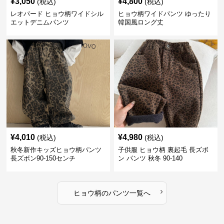
¥
3,050
¥
4,800
(税込)
(税込)
レオパード ヒョウ柄ワイドシル
ヒョウ柄ワイドパンツ ゆったり
エットデニムパンツ
韓国風ロング丈
¥
4,010
¥
4,980
(税込)
(税込)
秋冬新作キッズヒョウ柄パンツ
子供服 ヒョウ柄 裏起毛 長ズボ
長ズボン90-150センチ
ン パンツ 秋冬 90-140
›
ヒョウ柄
の
パンツ
一覧へ