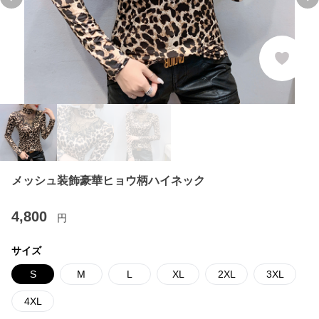
Previous slide
Ne
メッシュ装飾豪華ヒョウ柄ハイネック
4,800
円
サイズ
S
M
L
XL
2XL
3XL
4XL