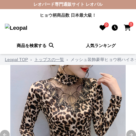
レオパード専門通販サイト レオパル
ヒョウ柄商品数 日本最大級！
0
0
商品を検索する
人気ランキング
Leopal TOP
›
トップスの一覧
›
メッシュ装飾豪華ヒョウ柄ハイネ