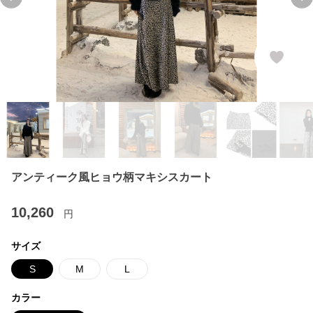
Previous slide
Ne
アンティーク風ヒョウ柄マキシスカート
10,260
円
サイズ
S
M
L
カラー