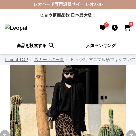
レオパード専門通販サイト レオパル
ヒョウ柄商品数 日本最大級！
0
0
商品を検索する
人気ランキング
Leopal TOP
›
スカートの一覧
›
ヒョウ柄 アニマル柄マキシフレア