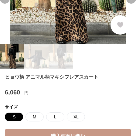
Previous slide
Ne
ヒョウ柄 アニマル柄マキシフレアスカート
6,060
円
サイズ
S
M
L
XL