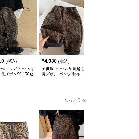
10
¥
4,980
¥
5,420
(税込)
(税込)
(税込)
新作キッズヒョウ柄
子供服 ヒョウ柄 裏起毛
子供服 ヒョウ柄デニム
長ズボン90-150セ
長ズボン パンツ 秋冬
パンツ ワイドロング 90-
90-140
160センチ
もっと見る