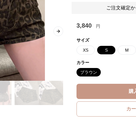
ご注文確定か
3,840
円
Next slide
サイズ
XS
S
M
カラー
ブラウン
購
カー