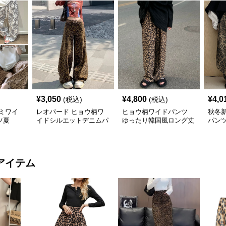
¥
3,050
¥
4,800
¥
4,0
(税込)
(税込)
ミワイ
レオパード ヒョウ柄ワ
ヒョウ柄ワイドパンツ
秋冬
ツ夏
イドシルエットデニムパ
ゆったり韓国風ロング丈
パンツ
ンツ
ンチ
アイテム