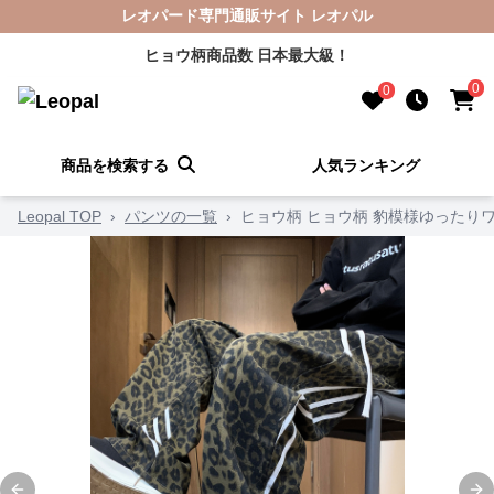
レオパード専門通販サイト レオパル
ヒョウ柄商品数 日本最大級！
0
0
商品を検索する
人気ランキング
Leopal TOP
›
パンツの一覧
›
ヒョウ柄 ヒョウ柄 豹模様ゆったり