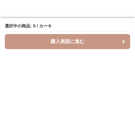
選択中の商品: S / カーキ
選択中の商品: S / カーキ
購入画面に進む
購入画面に進む
Leopal
について