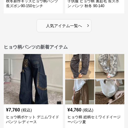
秋冬新作キッズヒョウ柄パンツ
子供服 ヒョウ柄 裏起毛 長ズボ
長ズボン90-150センチ
ン パンツ 秋冬 90-140
›
人気アイテム一覧へ
ヒョウ柄パンツの新着アイテム
¥
7,760
¥
4,760
(税込)
(税込)
ヒョウ柄ポケット デニムワイド
ヒョウ柄 総柄セミワイドイージ
パンツ レディース
ーパンツ夏