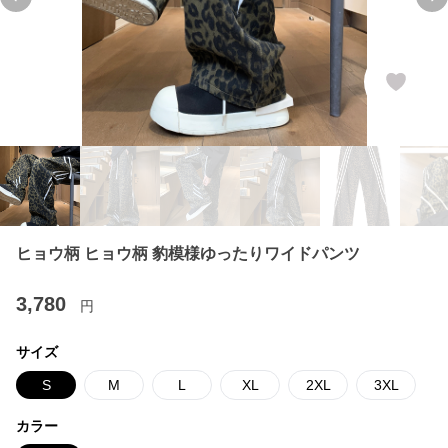
Previous slide
Ne
ヒョウ柄 ヒョウ柄 豹模様ゆったりワイドパンツ
3,780
円
サイズ
S
M
L
XL
2XL
3XL
カラー