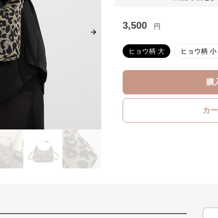
3,500
円
Next slide
ヒョウ柄 大
ヒョウ柄 小
購
カー