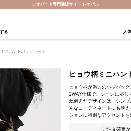
レオパード専門通販サイト レオパル
する
人
柄ミニハンドバックトート
ヒョウ柄ミニハン
ヒョウ柄が魅力の小型バッグ
2WAY仕様で、シーンに応
ね備えたデザインは、シンプ
んなコーディネートにも映え
ションに特別なアクセントを
ご注文確定か