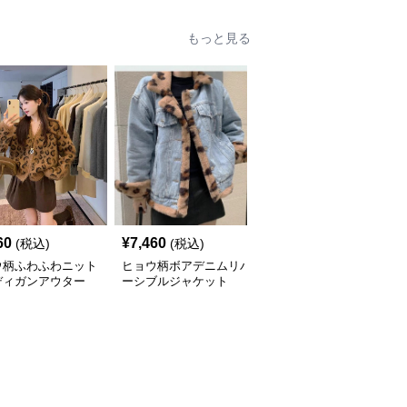
もっと見る
60
¥
7,460
¥
5,010
(税込)
(税込)
(税込)
ウ柄ふわふわニット
ヒョウ柄ボアデニムリバ
ヒョウ柄ふわふわフェイ
ディガンアウター
ーシブルジャケット
クファーショートコート