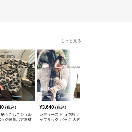
もっと見る
40
¥
3,640
¥
3,840
(税込)
(税込)
(税込)
ウ柄もこもこショル
レディース ヒョウ柄 ナ
ヒョウ柄 豹柄リバーシ
バッグ軽量ボア素材
ップサック バッグ 大容
ブルトートバッグ ショ
量 軽量
ルダー対応