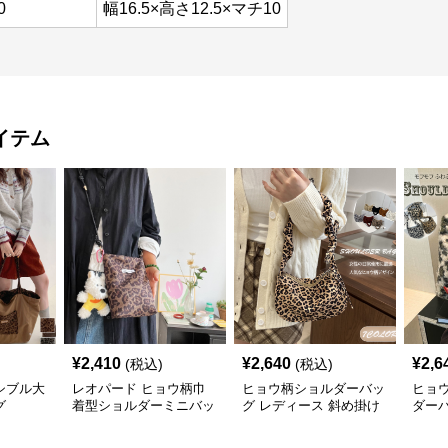
0
幅16.5×高さ12.5×マチ10
イテム
¥
2,410
¥
2,640
¥
2,6
(税込)
(税込)
シブル大
レオパード ヒョウ柄巾
ヒョウ柄ショルダーバッ
ヒョ
グ
着型ショルダーミニバッ
グ レディース 斜め掛け
ダー
グ
小さめバッグ