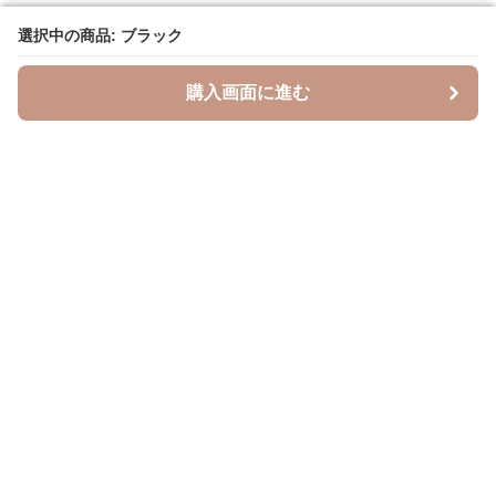
選択中の商品: ブラック
選択中の商品: ブラック
購入画面に進む
購入画面に進む
Leopal
について
会社概要