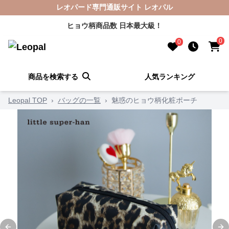
レオパード専門通販サイト レオパル
ヒョウ柄商品数 日本最大級！
0
0
商品を検索する
人気ランキング
Leopal TOP
›
バッグの一覧
›
魅惑のヒョウ柄化粧ポーチ