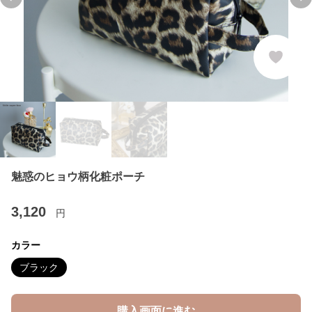
Previous slide
Ne
魅惑のヒョウ柄化粧ポーチ
3,120
円
カラー
ブラック
購入画面に進む